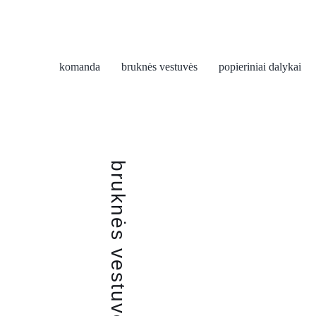
komanda
bruknės vestuvės
popieriniai dalykai
bruknės vestuvės