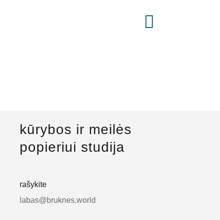
kūrybos ir meilės
popieriui studija
rašykite
labas@bruknes.world