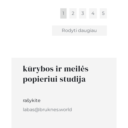
1
2
3
4
5
Rodyti daugiau
kūrybos ir meilės
popieriui studija
rašykite
labas@bruknes.world