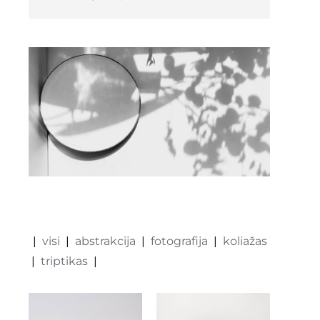
kontaktai
Instagram
0
krepšelis
visi
abstrakcija
fotografija
koliažas
triptikas