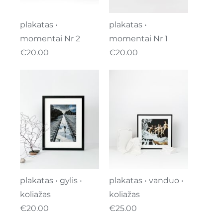
plakatas •
plakatas •
momentai Nr 2
momentai Nr 1
€
20.00
€
20.00
plakatas • gylis •
plakatas • vanduo •
koliažas
koliažas
€
20.00
€
25.00