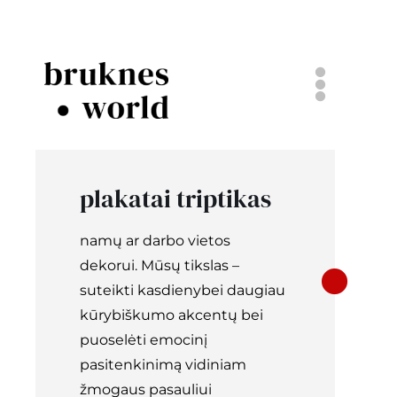
Skip
to
content
Togg
Navi
komanda
plakatai triptikas
bruknės vestuvės
namų ar darbo vietos
popieriniai dalykai
dekorui. Mūsų tikslas –
suteikti kasdienybei daugiau
kūrybiškumo akcentų bei
projektai
puoselėti emocinį
pasitenkinimą vidiniam
tinklaraštis
žmogaus pasauliui