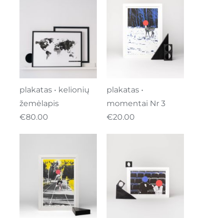
plakatas • kelionių
plakatas •
žemėlapis
momentai Nr 3
€
80.00
€
20.00