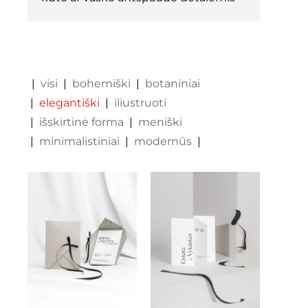
kontaktai
Instagram
visi
bohemiški
botaniniai
elegantiški
iliustruoti
0
krepšelis
išskirtinė forma
meniški
minimalistiniai
modernūs