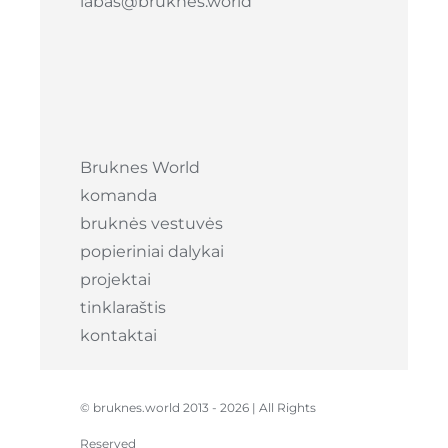
labas@bruknes.world
Bruknes World
komanda
bruknės vestuvės
popieriniai dalykai
projektai
tinklaraštis
kontaktai
© bruknes.world 2013 -
2026 | All Rights
Reserved