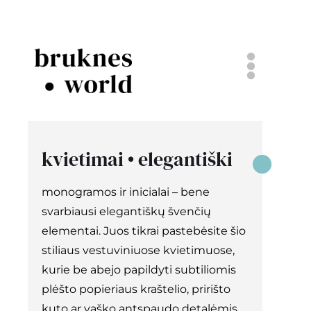
Skip
to
content
Togg
Navi
komanda
kvietimai • elegantiški
bruknės vestuvės
monogramos ir inicialai – bene
popieriniai dalykai
svarbiausi elegantiškų švenčių
elementai. Juos tikrai pastebėsite šio
projektai
stiliaus vestuviniuose kvietimuose,
kurie be abejo papildyti subtiliomis
plėšto popieriaus kraštelio, pririšto
tinklaraštis
kuto ar vaško antspaudo detalėmis