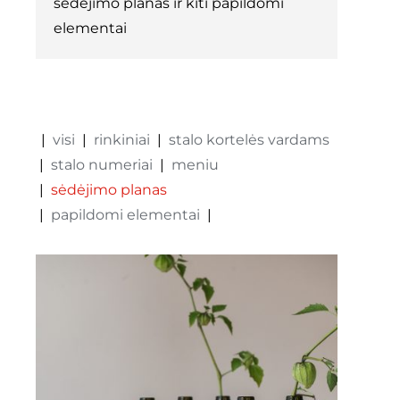
sėdėjimo planas ir kiti papildomi
elementai
kontaktai
Instagram
visi
rinkiniai
stalo kortelės vardams
0
krepšelis
stalo numeriai
meniu
sėdėjimo planas
papildomi elementai