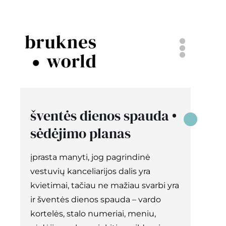
Skip
to
content
Togg
Navi
komanda
šventės dienos spauda •
bruknės vestuvės
sėdėjimo planas
popieriniai dalykai
įprasta manyti, jog pagrindinė
vestuvių kanceliarijos dalis yra
projektai
kvietimai, tačiau ne mažiau svarbi yra
ir šventės dienos spauda – vardo
tinklaraštis
kortelės, stalo numeriai, meniu,