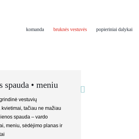
komanda
bruknės vestuvės
popieriniai dalykai
s spauda • meniu
agrindinė vestuvių
a kvietimai, tačiau ne mažiau
 dienos spauda – vardo
ai, meniu, sėdėjimo planas ir
tai