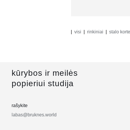
visi
rinkiniai
stalo kor
kūrybos ir meilės
popieriui studija
rašykite
labas@bruknes.world