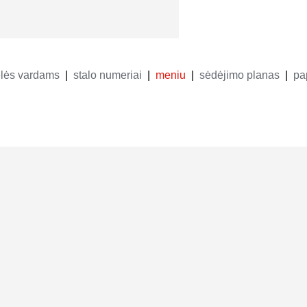
telės vardams
stalo numeriai
meniu
sėdėjimo planas
pa