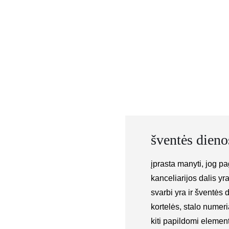
Skip
to
content
šventės dieno
įprasta manyti, jog p
kanceliarijos dalis yr
svarbi yra ir šventės
kortelės, stalo numeri
kiti papildomi elemen