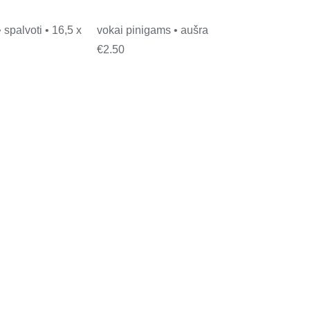
• spalvoti • 16,5 x
vokai pinigams • aušra
€
2.50