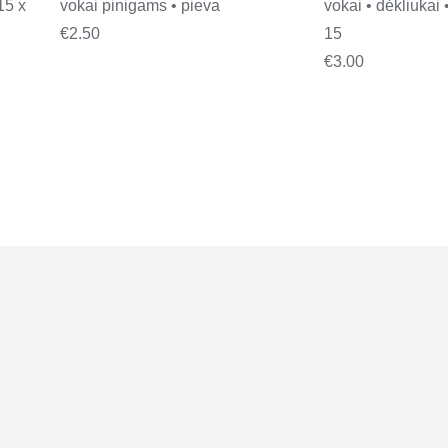
15 x
vokai pinigams • pieva
vokai • dėkliukai 
€
2.50
15
€
3.00