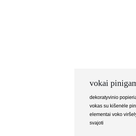
Skip
to
content
vokai piniga
dekoratyvinio popier
vokas su kišenėle pin
elementai voko viršely
svajoti