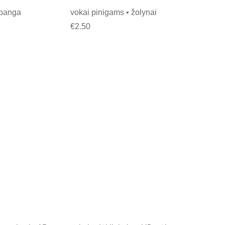
 banga
vokai pinigams • žolynai
€
2.50