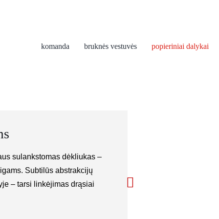
komanda
bruknės vestuvės
popieriniai dalykai
ms
iaus sulankstomas dėkliukas –
igams. Subtilūs abstrakcijų
je – tarsi linkėjimas drąsiai