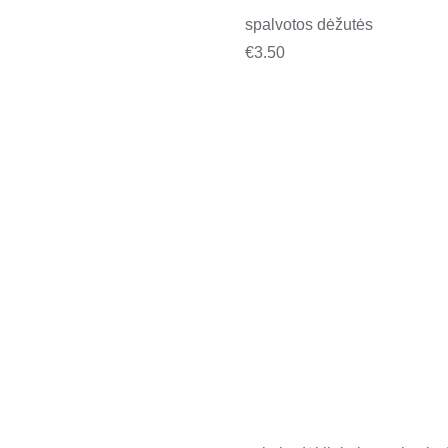
spalvotos dėžutės
€
3.50