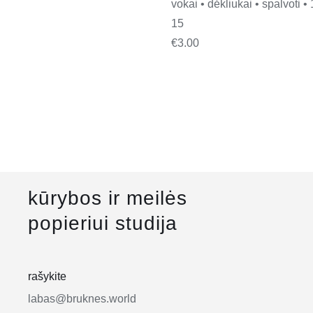
vokai • dėkliukai • spalvoti • 
15
€
3.00
kūrybos ir meilės
popieriui studija
rašykite
labas@bruknes.world