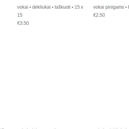
vokai • dėkliukai • taškuoti • 15 x
vokai pinigams •
15
€
2.50
€
3.50