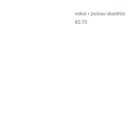
vokai • pusiau skaidrūs
€
0.70