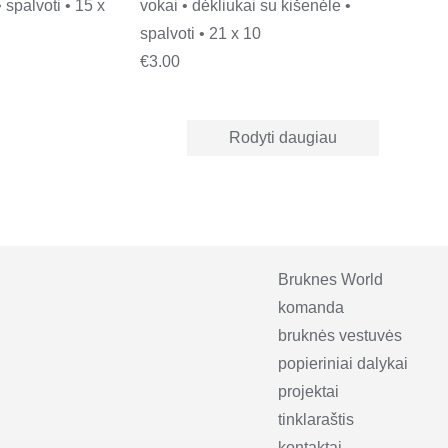
• spalvoti • 15 x
vokai • dėkliukai su kišenėle •
spalvoti • 21 x 10
€
3.00
Rodyti daugiau
Bruknes World
komanda
bruknės vestuvės
popieriniai dalykai
projektai
tinklaraštis
kontaktai