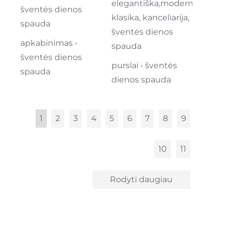
apkabinimas •
šventės dienos
purslai • šventės
spauda
dienos spauda
1
2
3
4
5
6
7
8
9
10
11
Rodyti daugiau