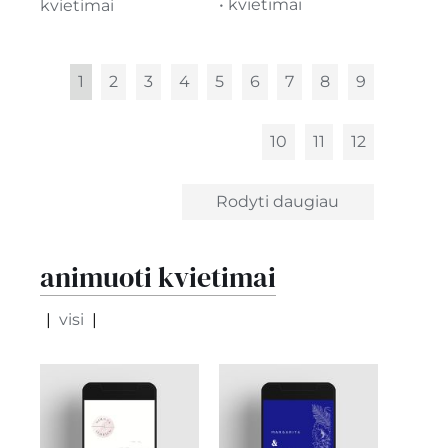
• kvietimai
kvietimai
1
2
3
4
5
6
7
8
9
10
11
12
Rodyti daugiau
animuoti kvietimai
visi