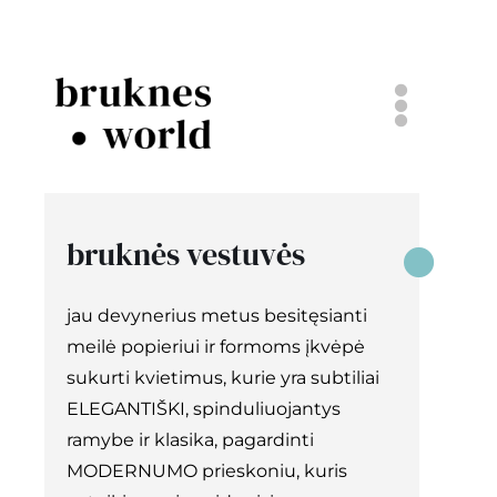
Skip
to
content
Togg
Navi
komanda
bruknės vestuvės
bruknės vestuvės
jau devynerius metus besitęsianti
popieriniai dalykai
meilė popieriui ir formoms įkvėpė
sukurti kvietimus, kurie yra subtiliai
projektai
ELEGANTIŠKI, spinduliuojantys
ramybe ir klasika, pagardinti
tinklaraštis
MODERNUMO prieskoniu, kuris