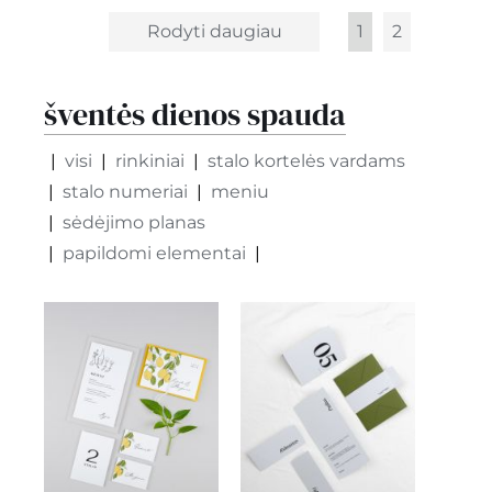
Rodyti daugiau
1
2
šventės dienos spauda
visi
rinkiniai
stalo kortelės vardams
stalo numeriai
meniu
sėdėjimo planas
papildomi elementai