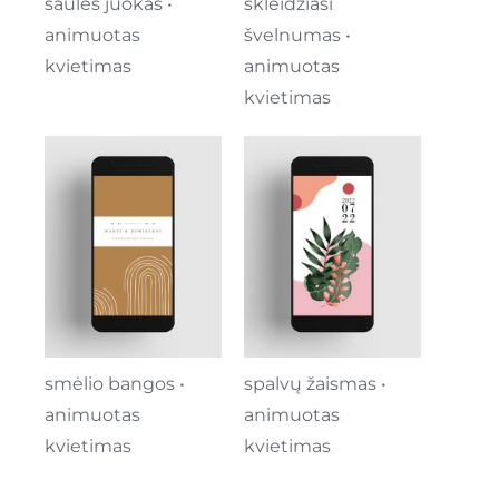
saulės juokas •
skleidžiasi
animuotas
švelnumas •
kvietimas
animuotas
kvietimas
smėlio bangos •
spalvų žaismas •
animuotas
animuotas
kvietimas
kvietimas