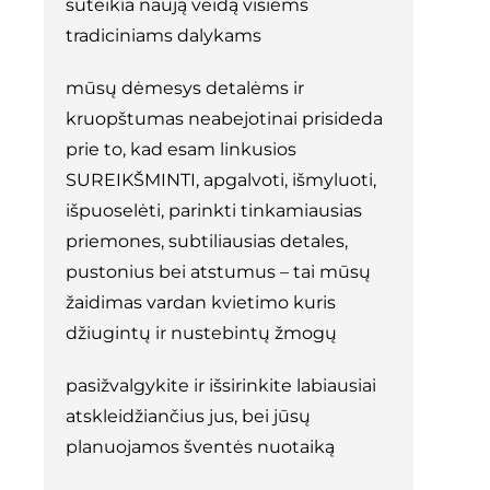
suteikia naują veidą visiems
tradiciniams dalykams
kontaktai
mūsų dėmesys detalėms ir
Instagram
kruopštumas neabejotinai prisideda
prie to, kad esam linkusios
0
SUREIKŠMINTI, apgalvoti, išmyluoti,
krepšelis
išpuoselėti, parinkti tinkamiausias
priemones, subtiliausias detales,
pustonius bei atstumus – tai mūsų
žaidimas vardan kvietimo kuris
džiugintų ir nustebintų žmogų
pasižvalgykite ir išsirinkite labiausiai
atskleidžiančius jus, bei jūsų
planuojamos šventės nuotaiką