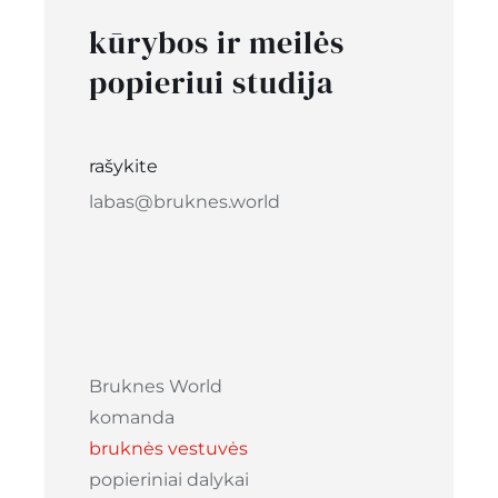
kūrybos ir meilės
popieriui studija
rašykite
labas@bruknes.world
Bruknes World
komanda
bruknės vestuvės
popieriniai dalykai