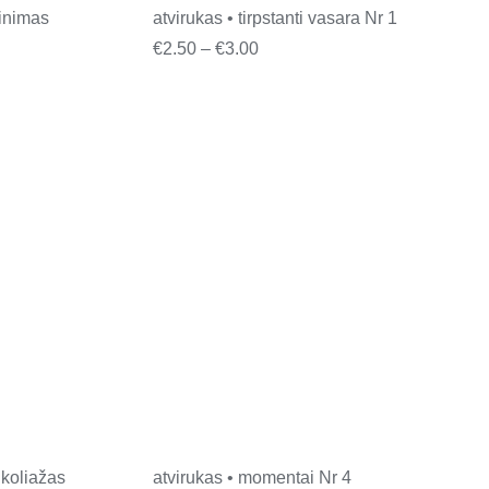
binimas
atvirukas • tirpstanti vasara Nr 1
ce
Price
€
2.50
–
€
3.00
ge:
range:
50
€2.50
ough
through
00
€3.00
• koliažas
atvirukas • momentai Nr 4