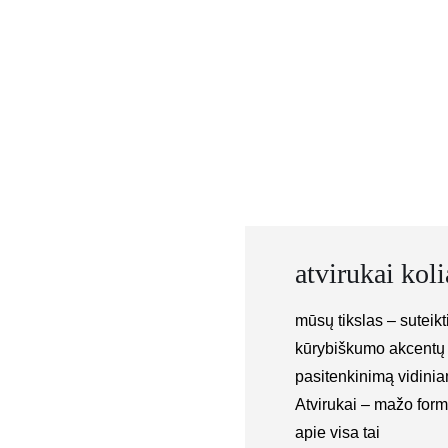
Skip
to
content
atvirukai koli
mūsų tikslas – suteik
kūrybiškumo akcent
pasitenkinimą vidini
Atvirukai – mažo form
apie visa tai