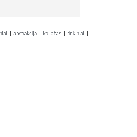
niai
abstrakcija
koliažas
rinkiniai