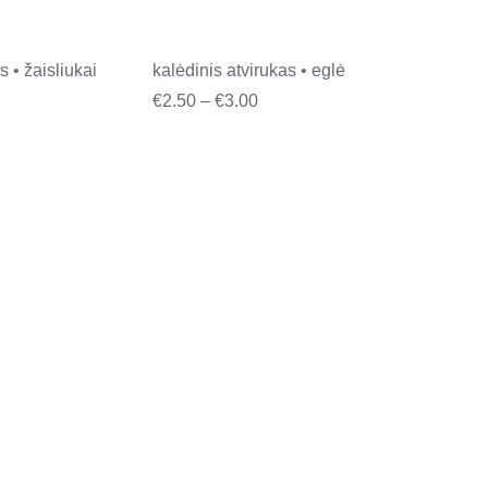
s • žaisliukai
kalėdinis atvirukas • eglė
ce
Price
€
2.50
–
€
3.00
ge:
range:
50
€2.50
ough
through
00
€3.00