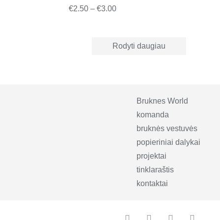
ce
Price
€
2.50
–
€
3.00
ge:
range:
50
€2.50
Rodyti daugiau
ough
through
00
€3.00
Bruknes World
komanda
bruknės vestuvės
popieriniai dalykai
projektai
tinklaraštis
kontaktai