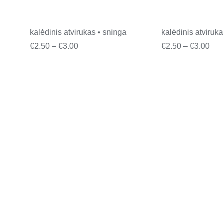
kalėdinis atvirukas • sninga
kalėdinis atviruka
Price
Pri
€
2.50
–
€
3.00
€
2.50
–
€
3.00
range:
ran
€2.50
€2.
through
thr
€3.00
€3.