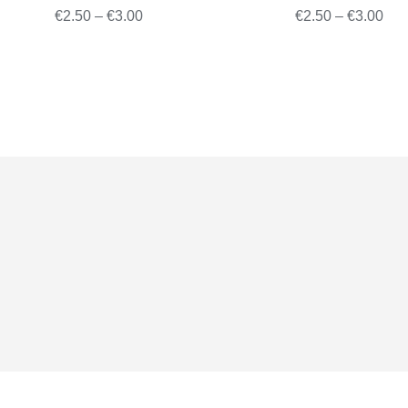
Price
Pri
€
2.50
–
€
3.00
€
2.50
–
€
3.00
range:
ran
€2.50
€2.
through
thr
€3.00
€3.