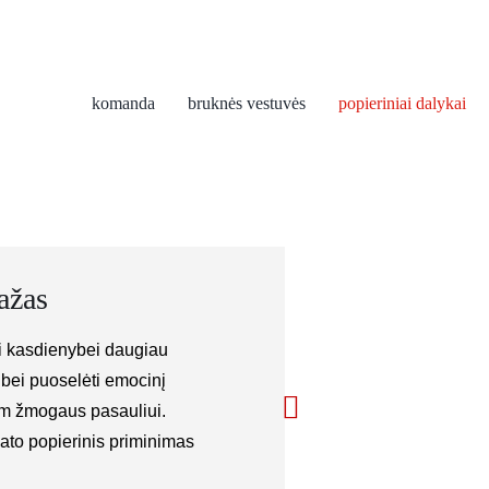
komanda
bruknės vestuvės
popieriniai dalykai
ažas
ti kasdienybei daugiau
ų
bei puoselėti emocinį
am žmogaus pasauliui.
ato popierinis priminimas