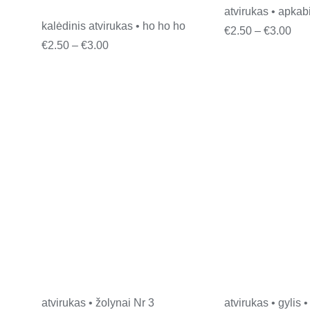
atvirukas • apka
kalėdinis atvirukas • ho ho ho
Pri
€
2.50
–
€
3.00
Price
€
2.50
–
€
3.00
ran
range:
€2.
€2.50
thr
through
€3.
€3.00
atvirukas • žolynai Nr 3
atvirukas • gylis 