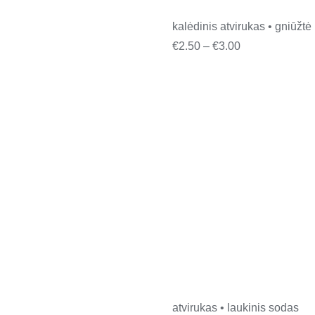
kalėdinis atvirukas • gniūžtė
Price
€
2.50
–
€
3.00
range:
€2.50
through
€3.00
atvirukas • laukinis sodas