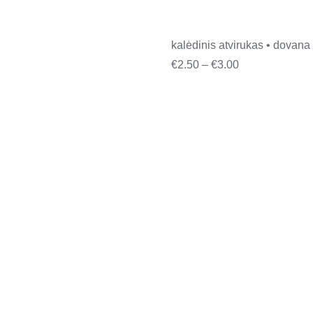
kalėdinis atvirukas • dovana
Price
€
2.50
–
€
3.00
range:
€2.50
through
€3.00