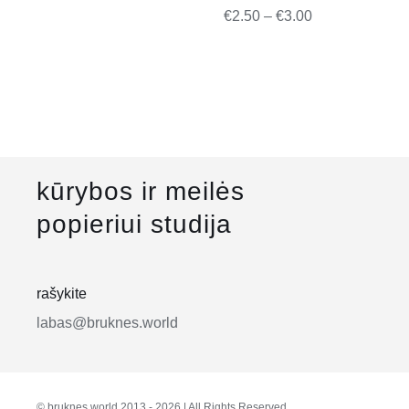
Price
€
2.50
–
€
3.00
range:
€2.50
through
€3.00
kūrybos ir meilės
popieriui studija
rašykite
labas@bruknes.world
© bruknes.world 2013 -
2026 | All Rights Reserved