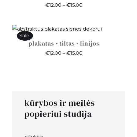
Price
€
12.00
–
€
15.00
range:
€12.00
through
Sale!
€15.00
plakatas • tiltas • linijos
Price
€
12.00
–
€
15.00
range:
€12.00
through
€15.00
kūrybos ir meilės
popieriui studija
rašykite