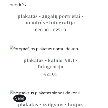
plakatas • augalų portretai •
nendrės • fotografija
Price
€
20.00
–
€
25.00
range:
€20.00
through
€25.00
plakatas • kalnai NR.1 •
fotografija
€
20.00
Sale!
plakatas • žvilgsnis • linijos