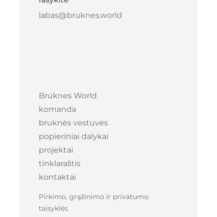
labas@bruknes.world
Bruknes World
komanda
bruknės vestuvės
popieriniai dalykai
projektai
tinklaraštis
kontaktai
Pirkimo, grąžinimo ir privatumo
taisyklės