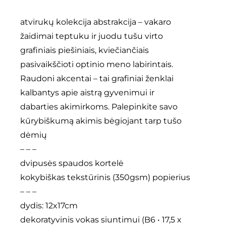
atvirukų kolekcija abstrakcija – vakaro
žaidimai teptuku ir juodu tušu virto
grafiniais piešiniais, kviečiančiais
pasivaikščioti optinio meno labirintais.
Raudoni akcentai – tai grafiniai ženklai
kalbantys apie aistrą gyvenimui ir
dabarties akimirkoms. Palepinkite savo
kūrybiškumą akimis bėgiojant tarp tušo
dėmių
– – –
dvipusės spaudos kortelė
kokybiškas tekstūrinis (350gsm) popierius
– – –
dydis: 12x17cm
dekoratyvinis vokas siuntimui (B6 • 17,5 x