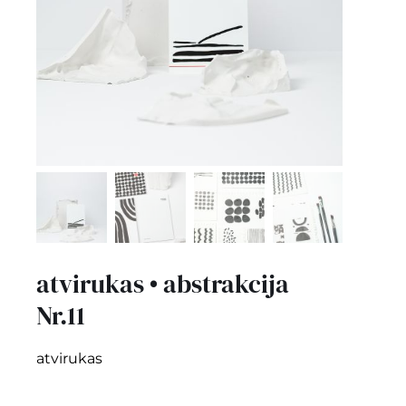
kontaktai
Instagram
0
krepšelis
atvirukas • abstrakcija
Nr.11
atvirukas