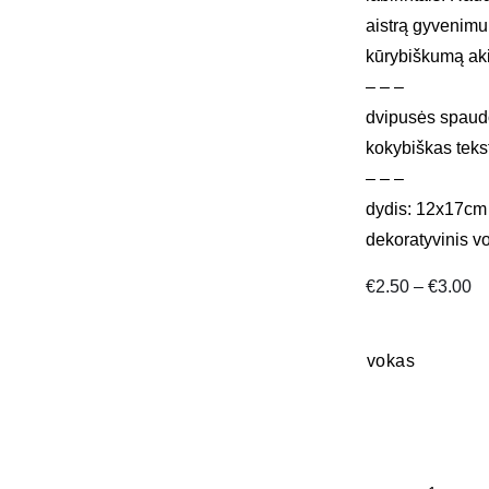
aistrą gyvenimui
kūrybiškumą aki
– – –
dvipusės spaudo
kokybiškas teks
– – –
dydis: 12x17cm
dekoratyvinis vo
Pr
€
2.50
–
€
3.00
ra
€2
th
vokas
€3