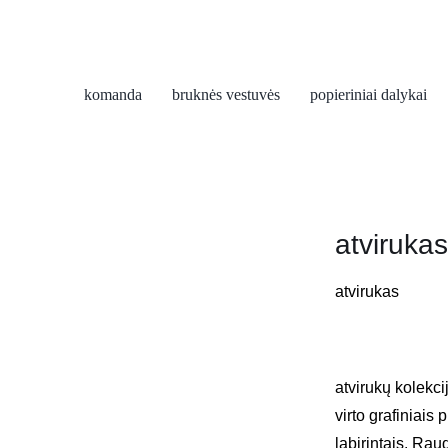
komanda
bruknės vestuvės
popieriniai dalykai
atvirukas
atvirukas
atvirukų kolekci
virto grafiniais
labirintais. Rau