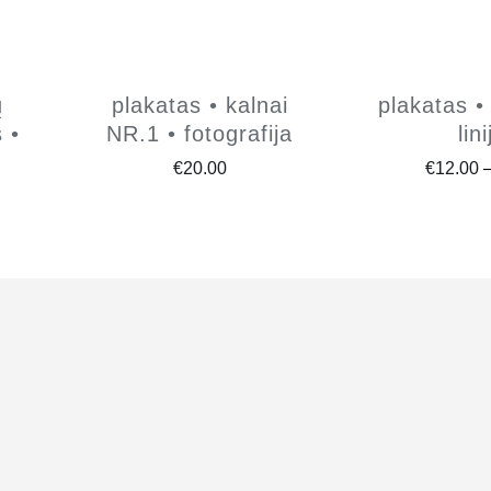
ų
plakatas • kalnai
plakatas • 
 •
NR.1 • fotografija
lin
€
20.00
€
12.00
ce
ge:
.00
ough
.00