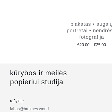
plakatas • augal
portretai • nendrės
fotografija
Pri
€
20.00
–
€
25.00
ran
€20
thr
kūrybos ir meilės
€25
popieriui studija
rašykite
labas@bruknes.world