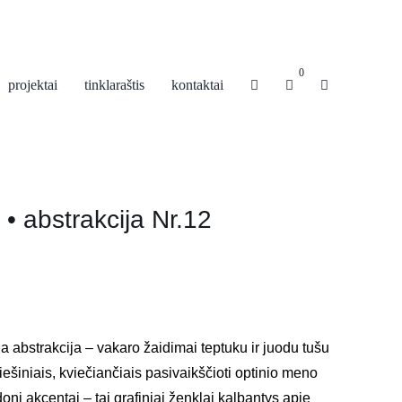
0
projektai
tinklaraštis
kontaktai
 • abstrakcija Nr.12
ja abstrakcija – vakaro žaidimai teptuku ir juodu tušu
 piešiniais, kviečiančiais pasivaikščioti optinio meno
doni akcentai – tai grafiniai ženklai kalbantys apie