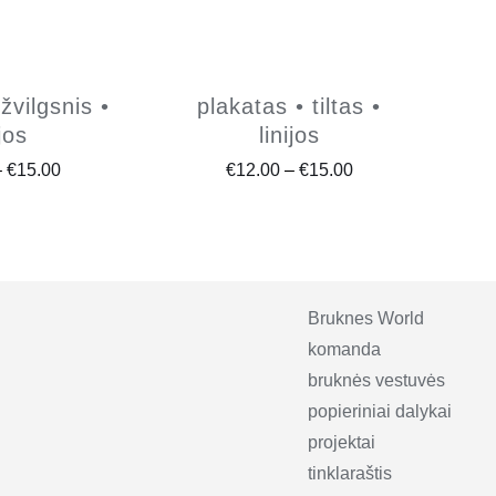
žvilgsnis •
plakatas • tiltas •
ijos
linijos
Price
Price
–
€
15.00
€
12.00
–
€
15.00
range:
range:
€12.00
€12.00
through
through
€15.00
€15.00
Bruknes World
komanda
bruknės vestuvės
popieriniai dalykai
projektai
tinklaraštis