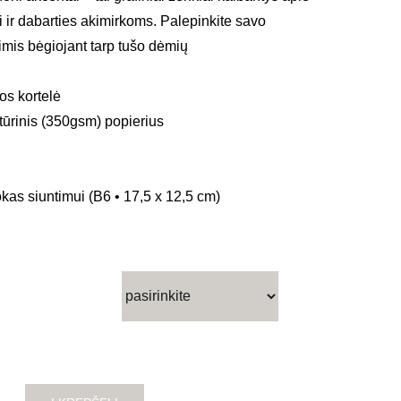
 ir dabarties akimirkoms. Palepinkite savo
mis bėgiojant tarp tušo dėmių
s kortelė
tūrinis (350gsm) popierius
kas siuntimui (B6 • 17,5 x 12,5 cm)
ice
nge:
.50
rough
.00