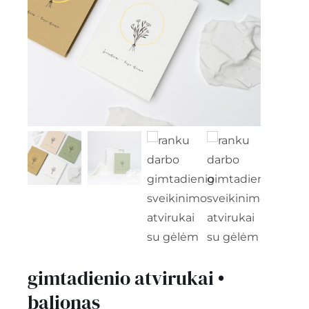
kontaktai
Instagram
0
krepšelis
gimtadienio atvirukai •
balionas