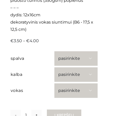
pluošto turintis (350gsm) popierius
– – –
dydis: 12x16cm
dekoratyvinis vokas siuntimui (B6 • 17,5 x
12,5 cm)
Price
€
3.50
–
€
4.00
range:
€3.50
through
spalva

€4.00
kalba

vokas

Į KREPŠELĮ