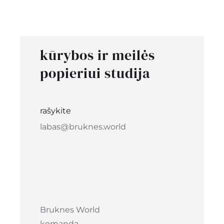
€12.00
through
€15.00
kūrybos ir meilės
popieriui studija
rašykite
labas@bruknes.world
Bruknes World
komanda