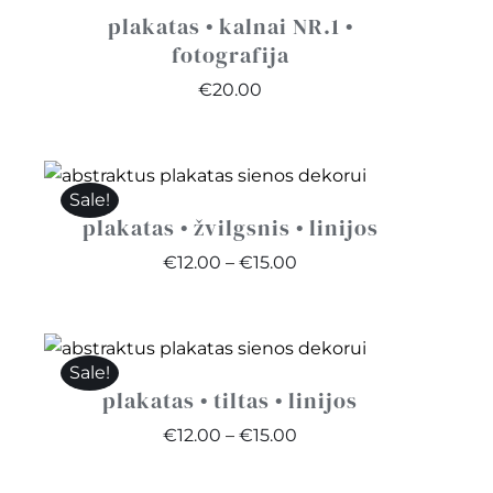
€25.00
plakatas • kalnai NR.1 •
fotografija
€
20.00
Sale!
plakatas • žvilgsnis • linijos
Price
€
12.00
–
€
15.00
range:
€12.00
through
Sale!
€15.00
plakatas • tiltas • linijos
Price
€
12.00
–
€
15.00
range: