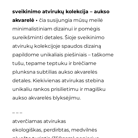
sveikinimo atvirukų kolekcija – aukso
akvarelė •
čia susijungia mūsų meilė
minimalistiniam dizainui ir pomėgis
sureikšminti detales. Šioje sveikinimo
atvirukų kolekcijoje spaudos dizainą
papildome unikaliais piešiniais – taškome
tušu, tepame teptuku ir brėčiame
plunksna subtilias aukso akvarelės
detales. Kiekivienas atvirukas stebina
unikaliu rankos prisilietimu ir magišku
aukso akvarelės blyksėjimu.
– – –
atverčiamas atvirukas
ekologiškas, perdirbtas, medvilnės