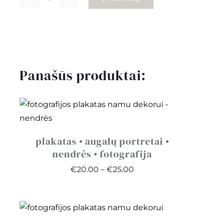
produkto
kiekis:
gimtadienio
atvirukai
•
Panašūs produktai:
balionas
plakatas • augalų portretai •
nendrės • fotografija
Price
€
20.00
–
€
25.00
range:
€20.00
through