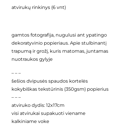
atvirukų rinkinys (6 vnt)
gamtos fotografija, nugulusi ant ypatingo
dekoratyvinio popieriaus. Apie stulbinantį
trapumą ir grožį, kuris matomas, juntamas
nuotraukos gylyje
– – –
šešios dvipusės spaudos kortelės
kokybiškas tekstūrinis (350gsm) popierius
– – –
atviruko dydis: 12x17cm
visi atvirukai supakuoti viename
kalkiniame voke