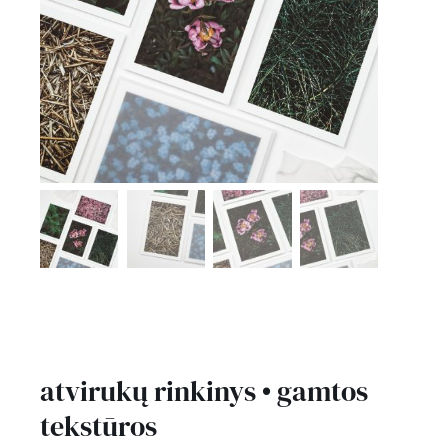
kontaktai
Instagram
0
krepšelis
atvirukų rinkinys • gamtos
tekstūros