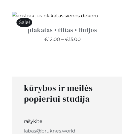
range:
€12.00
through
Sale!
€15.00
plakatas • tiltas • linijos
Price
€
12.00
–
€
15.00
range:
€12.00
through
€15.00
kūrybos ir meilės
popieriui studija
rašykite
labas@bruknes.world