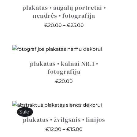
plakatas • augalų portretai •
nendrės • fotografija
Price
€
20.00
–
€
25.00
range:
€20.00
through
€25.00
plakatas • kalnai NR.1 •
fotografija
€
20.00
Sale!
plakatas • žvilgsnis • linijos
Price
€
12.00
–
€
15.00