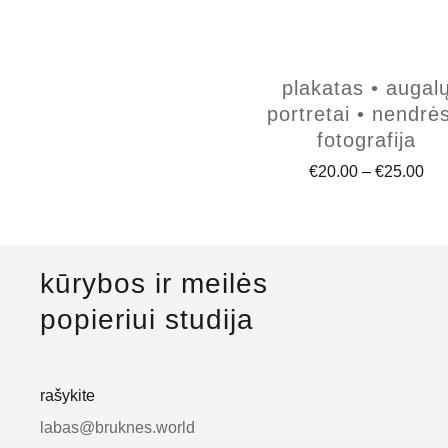
plakatas • augal
portretai • nendrės
fotografija
Pri
€
20.00
–
€
25.00
ran
€20
thr
kūrybos ir meilės
€25
popieriui studija
rašykite
labas@bruknes.world