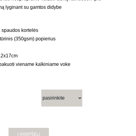
ą lyginant su gamtos didybe
 spaudos kortelės
tūrinis (350gsm) popierius
 12x17cm
supakuoti viename kalkiniame voke
Į KREPŠELĮ