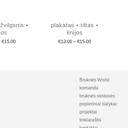
žvilgsnis •
plakatas • tiltas •
ijos
linijos
Price
Price
–
€
15.00
€
12.00
–
€
15.00
range:
range:
€12.00
€12.00
through
through
€15.00
€15.00
Bruknes World
komanda
bruknės vestuvės
popieriniai dalykai
projektai
tinklaraštis
kontaktai