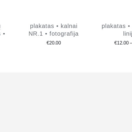
ų
plakatas • kalnai
plakatas • 
 •
NR.1 • fotografija
lin
€
20.00
€
12.00
ce
ge:
.00
ough
.00