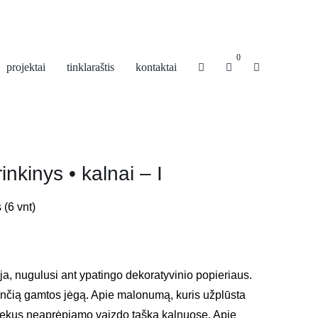
0
projektai
tinklaraštis
kontaktai
rinkinys • kalnai – I
 (6 vnt)
ja, nugulusi ant ypatingo dekoratyvinio popieriaus.
nčią gamtos jėgą. Apie malonumą, kuris užplūsta
ekus neaprėpiamo vaizdo tašką kalnuose. Apie