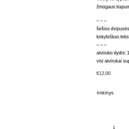
žmogaus trapum
– – –
šešios dvipusės
kokybiškas teks
– – –
atviruko dydis:
visi atvirukai 
€
12.00
rinkinys