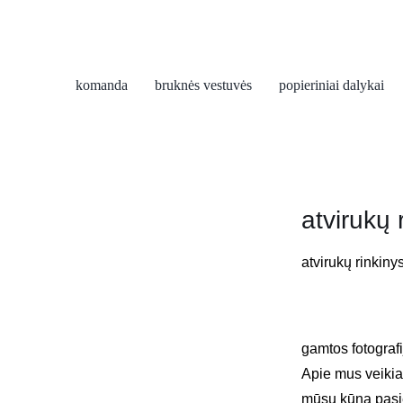
komanda
bruknės vestuvės
popieriniai dalykai
atvirukų 
atvirukų rinkinys
gamtos fotografi
Apie mus veikia
mūsų kūną pasi