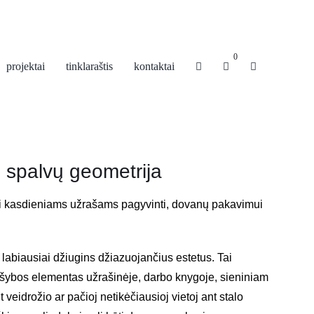
0
projektai
tinklaraštis
kontaktai
• spalvų geometrija
ai kasdieniams užrašams pagyvinti, dovanų pakavimui
i labiausiai džiugins džiazuojančius estetus. Tai
ybos elementas užrašinėje, darbo knygoje, sieniniam
t veidrožio ar pačioj netikėčiausioj vietoj ant stalo