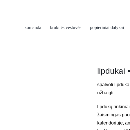
komanda
bruknės vestuvės
popieriniai dalykai
lipdukai 
spalvoti lipduk
užbaigti
lipdukų rinkinia
žaismingas puoš
kalendoriuje, an