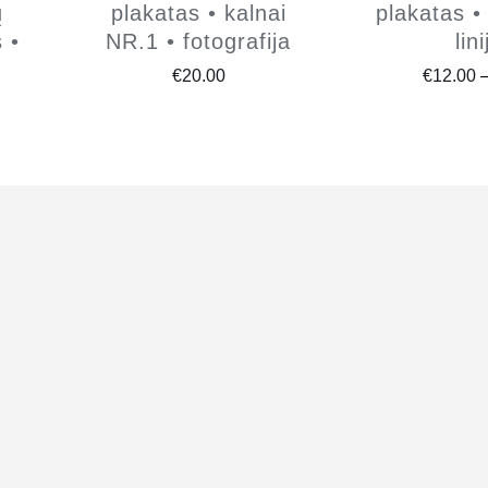
ų
plakatas • kalnai
plakatas • 
 •
NR.1 • fotografija
lin
€
20.00
€
12.00
ce
ge:
.00
ough
.00