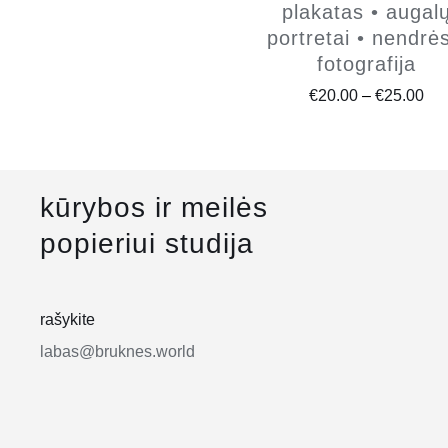
plakatas • augal
portretai • nendrės
fotografija
Pri
€
20.00
–
€
25.00
ran
€20
thr
kūrybos ir meilės
€25
popieriui studija
rašykite
labas@bruknes.world