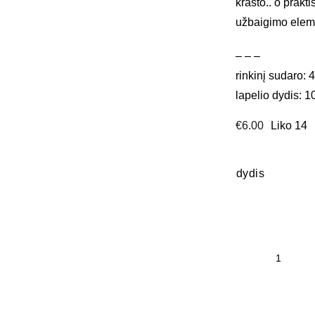
krašto.. o prakt
užbaigimo elem
– – –
rinkinį sudaro: 4
lapelio dydis: 1
€
6.00
Liko 14
dydis
produk
kiekis:
lipduka