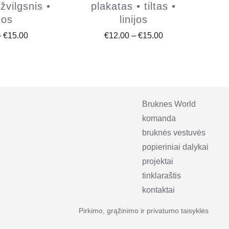
žvilgsnis •
plakatas • tiltas •
ijos
linijos
Price
Price
–
€
15.00
€
12.00
–
€
15.00
range:
range:
€12.00
€12.00
through
through
€15.00
€15.00
Bruknes World
komanda
bruknės vestuvės
popieriniai dalykai
projektai
tinklaraštis
kontaktai
Pirkimo, grąžinimo ir privatumo taisyklės