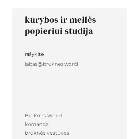
€15.00
kūrybos ir meilės
popieriui studija
rašykite
labas@bruknes.world
Bruknes World
komanda
bruknės vestuvės