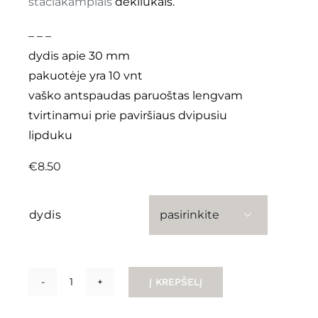
stačiakampiais
dėkliukais.
– – –
dydis apie 30 mm
pakuotėje yra 10 vnt
vaško antspaudas paruoštas lengvam
tvirtinamui prie paviršiaus dvipusiu
lipduku
€
8.50
dydis

Į KREPŠELĮ
produkto
kiekis: