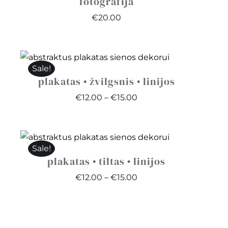
fotografija
€
20.00
Sale!
plakatas • žvilgsnis • linijos
Price
€
12.00
–
€
15.00
range:
€12.00
through
Sale!
€15.00
plakatas • tiltas • linijos
Price
€
12.00
–
€
15.00
range:
€12.00
through