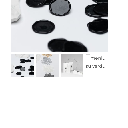
kontaktai
Instagram
0
krepšelis