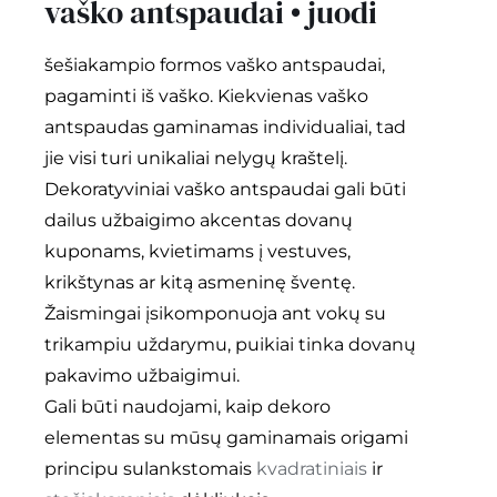
vaško antspaudai • juodi
šešiakampio formos vaško antspaudai,
pagaminti iš vaško. Kiekvienas vaško
antspaudas gaminamas individualiai, tad
jie visi turi unikaliai nelygų kraštelį.
Dekoratyviniai vaško antspaudai gali būti
dailus užbaigimo akcentas dovanų
kuponams, kvietimams į vestuves,
krikštynas ar kitą asmeninę šventę.
Žaismingai įsikomponuoja ant vokų su
trikampiu uždarymu, puikiai tinka dovanų
pakavimo užbaigimui.
Gali būti naudojami, kaip dekoro
elementas su mūsų gaminamais origami
principu sulankstomais
kvadratiniais
ir