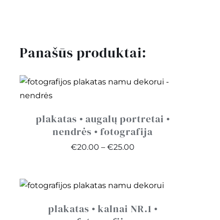
vaško
antspaudai
•
Panašūs produktai:
juodi
plakatas • augalų portretai •
nendrės • fotografija
Price
€
20.00
–
€
25.00
range:
€20.00
through
€25.00
plakatas • kalnai NR.1 •