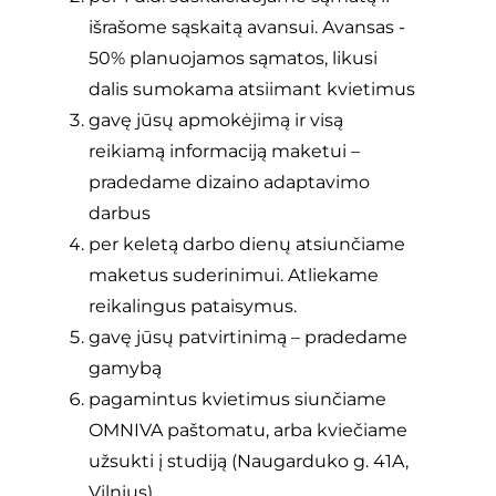
išrašome sąskaitą avansui. Avansas -
50% planuojamos sąmatos, likusi
dalis sumokama atsiimant kvietimus
gavę jūsų apmokėjimą ir visą
reikiamą informaciją maketui –
pradedame dizaino adaptavimo
darbus
per keletą darbo dienų atsiunčiame
maketus suderinimui. Atliekame
reikalingus pataisymus.
gavę jūsų patvirtinimą – pradedame
gamybą
pagamintus kvietimus siunčiame
OMNIVA paštomatu, arba kviečiame
užsukti į studiją (Naugarduko g. 41A,
Vilnius)