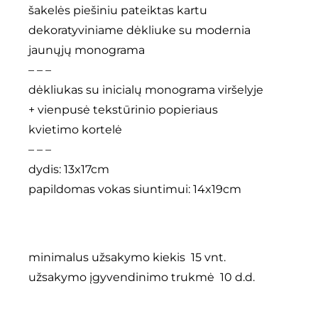
šakelės piešiniu pateiktas kartu
dekoratyviniame dėkliuke su modernia
jaunųjų monograma
– – –
dėkliukas su inicialų monograma viršelyje
+ vienpusė tekstūrinio popieriaus
kvietimo kortelė
– – –
dydis: 13x17cm
papildomas vokas siuntimui: 14x19cm
minimalus užsakymo kiekis 15 vnt.
užsakymo įgyvendinimo trukmė 10 d.d.