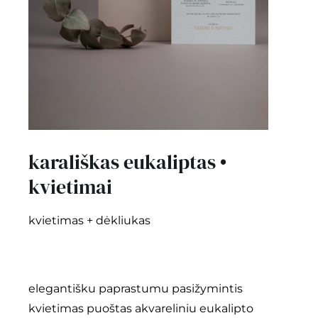
kontaktai
Instagram
0
krepšelis
karališkas eukaliptas •
kvietimai
kvietimas + dėkliukas
elegantišku paprastumu pasižymintis
kvietimas puoštas akvareliniu eukalipto