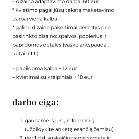
– dizaino adaptavimo darbai 60 eur
* kvietimo pagal jūsų tekstą maketavimo
darbai viena kalba
* galimi dizaino pakeitimai derantys prie
pasirinkto dizaino: spalvos, popierius ir
papildomos detalės (vaško antspaudai,
kutai ir t.t.)
– papildoma kalba + 12 eur
– kvietimai su kreipiniais + 18 eur
darbo eiga:
gauname iš jūsų informaciją
(užpildykite anketą esančią žemiau)
per 1 d.d. suskaičiuojame sąmatą ir