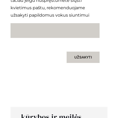
tačiau jeigu nuspręstumėte siųsti
kvietimus paštu, rekomenduojame
užsakyti papildomus vokus siuntimui
UŽSAKYTI
kūrybos ir meilės