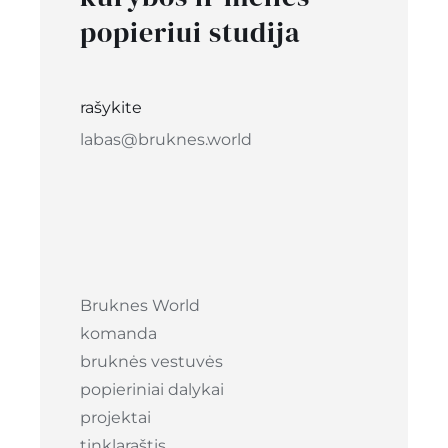
popieriui studija
rašykite
labas@bruknes.world
Bruknes World
komanda
bruknės vestuvės
popieriniai dalykai
projektai
tinklaraštis