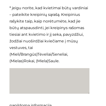
* jeigu norite, kad kvietimai būtų vardiniai
– pateikite kreipinių sąrašą. Kreipinius
rašykite taip, kaip norėtumėte, kad jie
būtų atspausdinti, jei kreipinys rašomas
tiesiai ant kvietimo ir jį seka, pavyzdžiui,
žodžiai nuoširdžiai kviečiame į mūsų
vestuves, tai
(Mieli/Brangūs)Tėveliai/Seneliai,
(Mielas)Rokai, (Miela)Saule.
papildoma informacija