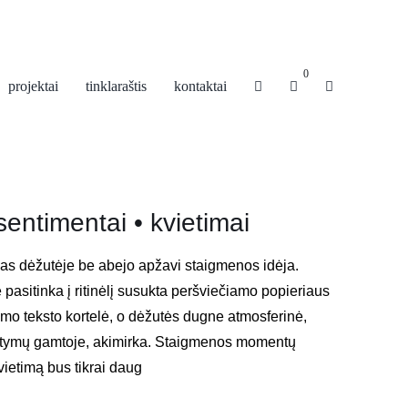
0
projektai
tinklaraštis
kontaktai
entimentai • kvietimai
mas dėžutėje be abejo apžavi staigmenos idėja.
 pasitinka į ritinėlį susukta peršviečiamo popieriaus
imo teksto kortelė, o dėžutės dugne atmosferinė,
tymų gamtoje, akimirka. Staigmenos momentų
vietimą bus tikrai daug