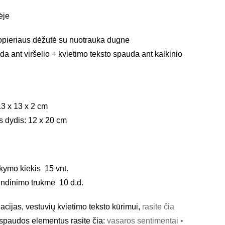
ėje
opieriaus dėžutė su nuotrauka dugne
uda ant viršelio + kvietimo teksto spauda ant kalkinio
13 x 13 x 2 cm
s dydis: 12 x 20 cm
kymo kiekis 15 vnt.
ndinimo trukmė 10 d.d.
ijas, vestuvių kvietimo teksto kūrimui,
rasite čia
spaudos elementus rasite čia:
vasaros sentimentai •