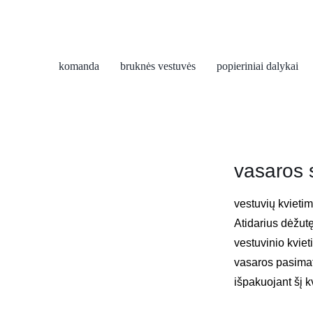
komanda
bruknės vestuvės
popieriniai dalykai
vasaros s
vestuvių kvieti
Atidarius dėžutę
vestuvinio kviet
vasaros pasima
išpakuojant šį k