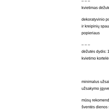
– – –
kvietimas dėžut
dekoratyvinio p
ir kreipinių spa
popieriaus
– – –
dėžutės dydis: 
kvietimo kortelė
minimalus užsa
užsakymo įgyve
mūsų rekomendac
šventės dienos 