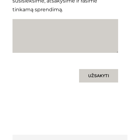
susisieksime, atsakysime ir rasime
tinkamą sprendimą.
UŽSAKYTI