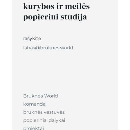
kūrybos ir meilės
popieriui studija
rašykite
labas@bruknes.world
Bruknes World
komanda
bruknės vestuvės
popieriniai dalykai
projektai