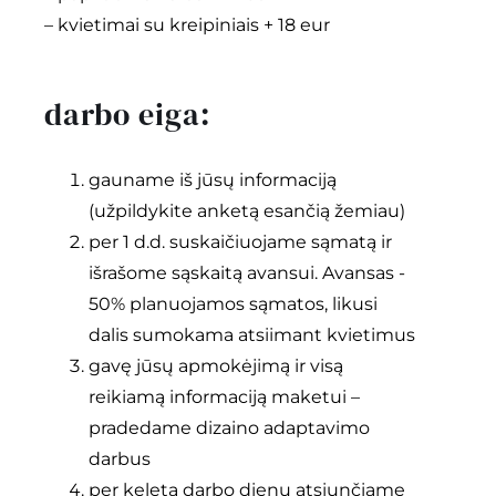
– kvietimai su kreipiniais + 18 eur
darbo eiga:
gauname iš jūsų informaciją
(užpildykite anketą esančią žemiau)
per 1 d.d. suskaičiuojame sąmatą ir
išrašome sąskaitą avansui. Avansas -
50% planuojamos sąmatos, likusi
dalis sumokama atsiimant kvietimus
gavę jūsų apmokėjimą ir visą
reikiamą informaciją maketui –
pradedame dizaino adaptavimo
darbus
per keletą darbo dienų atsiunčiame