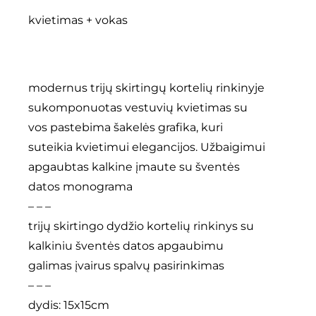
kvietimas + vokas
kontaktai
Instagram
modernus trijų skirtingų kortelių rinkinyje
sukomponuotas vestuvių kvietimas su
0
krepšelis
vos pastebima šakelės grafika, kuri
suteikia kvietimui elegancijos. Užbaigimui
apgaubtas kalkine įmaute su šventės
datos monograma
– – –
trijų skirtingo dydžio kortelių rinkinys su
kalkiniu šventės datos apgaubimu
galimas įvairus spalvų pasirinkimas
– – –
dydis: 15x15cm