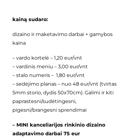
kainą sudaro:
dizaino ir maketavimo darbai + gamybos
kaina
– vardo kortelė – 1,20 eur/vnt
– vardinis meniu – 3,00 eur/vnt
– stalo numeris – 1,80 eur/vnt
– sedėjimo planas – nuo 48 eur/vnt (tvirtas
5mm storio, dydis 50x70cm). Galimi ir kiti
paprastesni/sudėtingesni,
pigesni/brangesni sprendimai
– MINI kanceliarijos rinkinio dizaino
adaptavimo darbai 75 eur