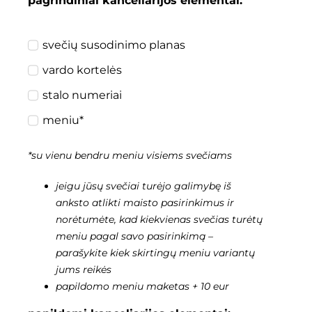
pagrindiniai kanceliarijos elementai:
svečių susodinimo planas
vardo kortelės
stalo numeriai
meniu*
*su vienu bendru meniu visiems svečiams
jeigu jūsų svečiai turėjo galimybę iš
anksto atlikti maisto pasirinkimus ir
norėtumėte, kad kiekvienas svečias turėtų
meniu pagal savo pasirinkimą –
parašykite kiek skirtingų meniu variantų
jums reikės
papildomo meniu maketas + 10 eur