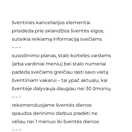
kontaktai
šventinės kanceliarijos elementai
prisideda prie sklandžios šventės eigos,
Instagram
suteikia reikiamą informaciją svečiams
– – –
0
krepšelis
susodinimo planas, stalo kortelės vardams
(arba vardiniai meniu) bei stalo numeriai
padeda svečiams greičiau rasti savo vietą
šventiniam vakarui – tai ypač aktualu, kai
šventėje dalyvauja daugiau nei 30 žmonių
– – –
rekomenduojame šventės dienos
spaudos derinimo darbus pradėti ne
vėliau nei 1 mėnuo iki šventės dienos
– – –