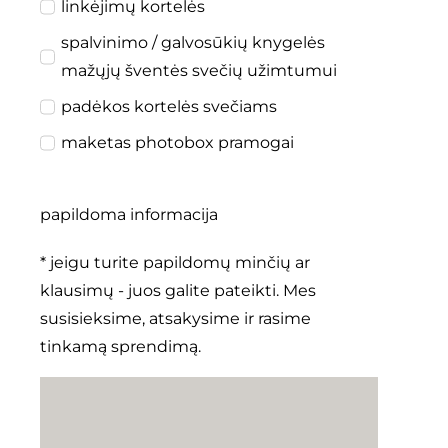
linkėjimų kortelės
spalvinimo / galvosūkių knygelės
mažųjų šventės svečių užimtumui
padėkos kortelės svečiams
maketas photobox pramogai
papildoma informacija
* jeigu turite papildomų minčių ar
klausimų - juos galite pateikti. Mes
susisieksime, atsakysime ir rasime
tinkamą sprendimą.