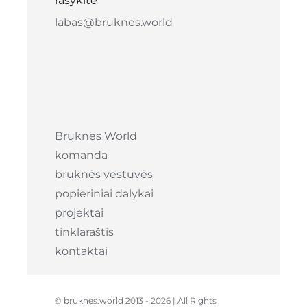
rašykite
labas@bruknes.world
Bruknes World
komanda
bruknės vestuvės
popieriniai dalykai
projektai
tinklaraštis
kontaktai
© bruknes.world 2013 -
2026 | All Rights