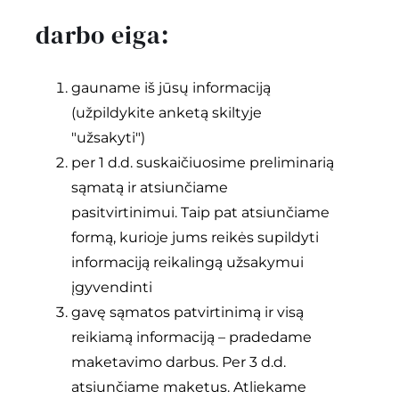
darbo eiga:
gauname iš jūsų informaciją
(užpildykite anketą skiltyje
"užsakyti")
per 1 d.d. suskaičiuosime preliminarią
sąmatą ir atsiunčiame
pasitvirtinimui. Taip pat atsiunčiame
formą, kurioje jums reikės supildyti
informaciją reikalingą užsakymui
įgyvendinti
gavę sąmatos patvirtinimą ir visą
reikiamą informaciją – pradedame
maketavimo darbus. Per 3 d.d.
atsiunčiame maketus. Atliekame