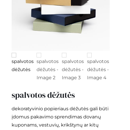
kontaktai
Instagram
0
krepšelis
spalvotos dėžutės
dekoratyvinio popieriaus dėžutės
gali būti
įdomus pakavimo sprendimas dovanų
kuponams, vestuvių, krikštynų ar kitų