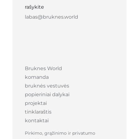
rašykite
labas@bruknes.world
Bruknes World
komanda
bruknės vestuvės
popieriniai dalykai
projektai
tinklaraštis
kontaktai
Pirkimo, grąžinimo ir privatumo