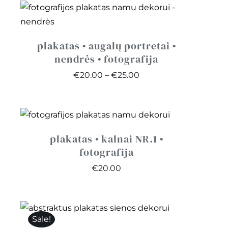
plakatas • augalų portretai •
nendrės • fotografija
Price
€
20.00
–
€
25.00
range:
€20.00
through
€25.00
plakatas • kalnai NR.1 •
fotografija
€
20.00
Sale!