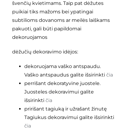
švenčių kvietimams. Taip pat dėžutes
puikiai tiks mažoms bei ypatingai
subtilioms dovanoms ar meilės laiškams
pakuoti, gali būti papildomai
dekoruojamos
dėžučių dekoravimo idėjos:
dekoruojama vaško antspaudu.
Vaško antspaudus galite išsirinkti
čia
perrišant dekoratyvine juostele.
Juosteles dekoravimui galite
išsirinkti
čia
pririšant tagiuką ir užrašant žinutę
Tagiukus dekoravimui galite išsirinkti
čia