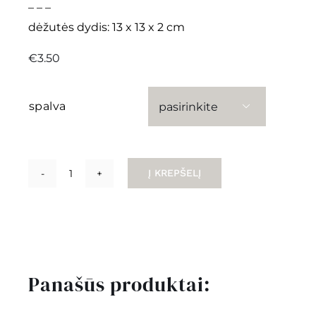
– – –
dėžutės dydis: 13 x 13 x 2 cm
€
3.50
spalva

Į KREPŠELĮ
produkto
kiekis:
spalvotos
dėžutės
Panašūs produktai: