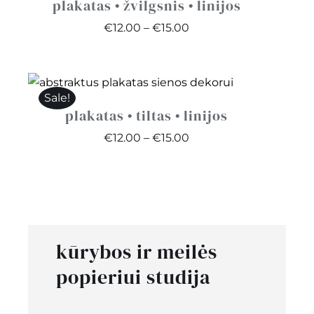
plakatas • žvilgsnis • linijos
Price
€
12.00
–
€
15.00
range:
€12.00
through
Sale!
€15.00
plakatas • tiltas • linijos
Price
€
12.00
–
€
15.00
range:
€12.00
through
€15.00
kūrybos ir meilės
popieriui studija