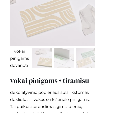
kontaktai
Instagram
0
krepšelis
vokai pinigams • tiramisu
dekoratyvinio popieriaus sulankstomas
dėkliukas – vokas su kišenėle pinigams.
Tai puikus sprendimas gimtadienio,