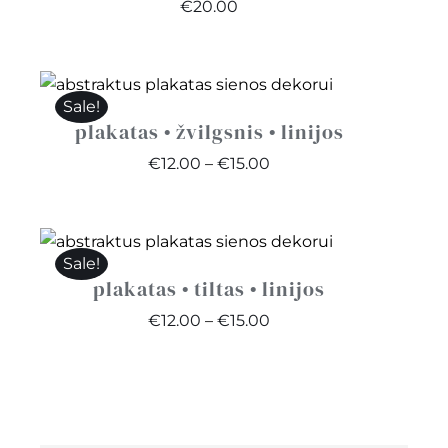
€
20.00
Sale!
plakatas • žvilgsnis • linijos
Price
€
12.00
–
€
15.00
range:
€12.00
through
Sale!
€15.00
plakatas • tiltas • linijos
Price
€
12.00
–
€
15.00
range:
€12.00
through
€15.00