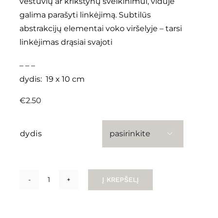
vestuvių ar krikštynų sveikinimui, viduje
galima parašyti linkėjimą. Subtilūs
abstrakcijų elementai voko viršelyje – tarsi
linkėjimas drąsiai svajoti
– – –
dydis: 19 x 10 cm
€
2.50
dydis

Į KREPŠELĮ
produkto
kiekis:
vokai