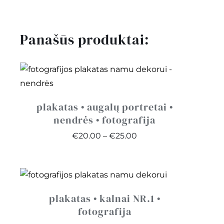
pinigams
•
Panašūs produktai:
tiramisu
plakatas • augalų portretai •
nendrės • fotografija
Price
€
20.00
–
€
25.00
range:
€20.00
through
€25.00
plakatas • kalnai NR.1 •
fotografija