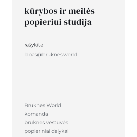
kūrybos ir meilės
popieriui studija
rašykite
labas@bruknes.world
Bruknes World
komanda
bruknės vestuvės
popieriniai dalykai