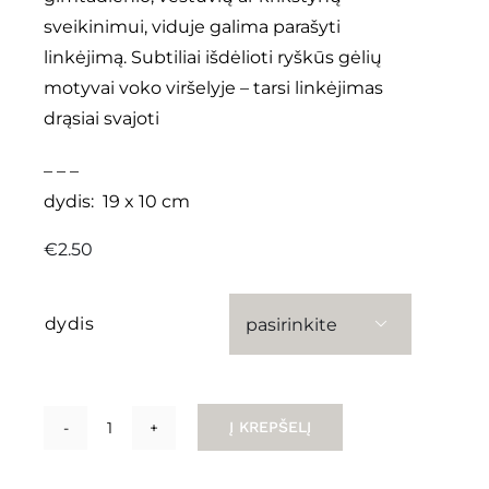
sveikinimui, viduje galima parašyti
linkėjimą. Subtiliai išdėlioti ryškūs gėlių
motyvai voko viršelyje – tarsi linkėjimas
drąsiai svajoti
– – –
dydis: 19 x 10 cm
€
2.50
dydis

Į KREPŠELĮ
produkto
kiekis: