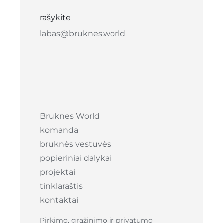
rašykite
labas@bruknes.world
Bruknes World
komanda
bruknės vestuvės
popieriniai dalykai
projektai
tinklaraštis
kontaktai
Pirkimo, grąžinimo ir privatumo