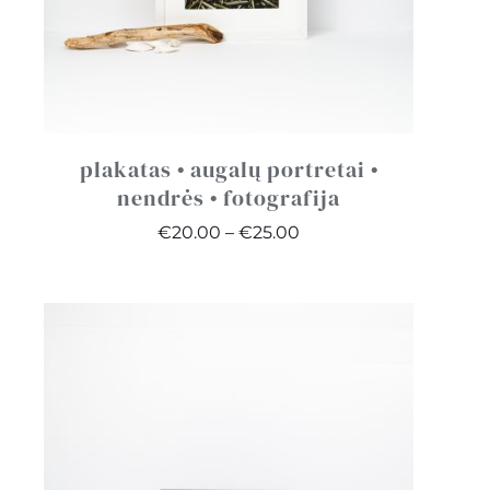
plakatas • augalų portretai •
nendrės • fotografija
Price
€
20.00
–
€
25.00
range:
€20.00
through
€25.00