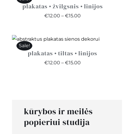
plakatas • žvilgsnis • linijos
Price
€
12.00
–
€
15.00
range:
€12.00
through
Sale!
€15.00
plakatas • tiltas • linijos
Price
€
12.00
–
€
15.00
range:
€12.00
through
€15.00
kūrybos ir meilės
popieriui studija