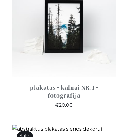
plakatas • kalnai NR.1 •
fotografija
€
20.00
Sale!