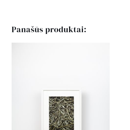
vokai
pinigams
•
Panašūs produktai:
pieva