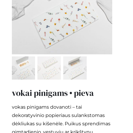
kontaktai
Instagram
0
krepšelis
vokai pinigams • pieva
vokas pinigams dovanoti – tai
dekoratyvinio popieriaus sulankstomas
dėkliukas su kišenėle. Puikus sprendimas
gimtadienio, vestuvių ar krikštynų