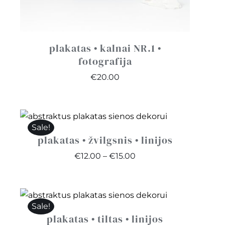
plakatas • kalnai NR.1 •
fotografija
€
20.00
Sale!
plakatas • žvilgsnis • linijos
Price
€
12.00
–
€
15.00
range:
€12.00
through
Sale!
€15.00
plakatas • tiltas • linijos