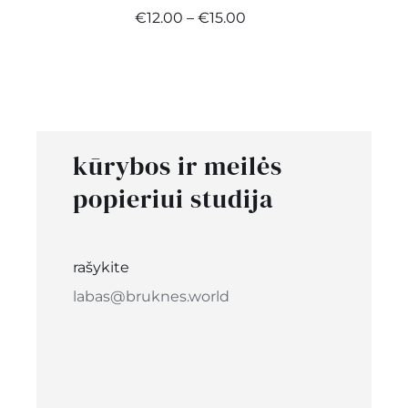
Price
€
12.00
–
€
15.00
range:
€12.00
through
€15.00
kūrybos ir meilės
popieriui studija
rašykite
labas@bruknes.world