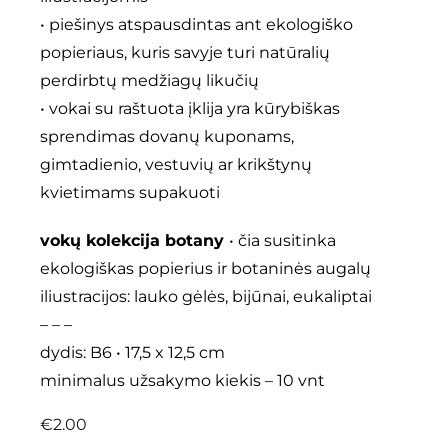
• piešinys atspausdintas ant ekologiško
popieriaus, kuris savyje turi natūralių
perdirbtų medžiagų likučių
• vokai su raštuota įklija yra kūrybiškas
sprendimas dovanų kuponams,
gimtadienio, vestuvių ar krikštynų
kvietimams supakuoti
vokų kolekcija botany
• čia susitinka
ekologiškas popierius ir botaninės augalų
iliustracijos: lauko gėlės, bijūnai, eukaliptai
– – –
dydis: B6 • 17,5 x 12,5 cm
minimalus užsakymo kiekis – 10 vnt
€
2.00