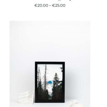
Price
€
20.00
–
€
25.00
range:
€20.00
through
€25.00