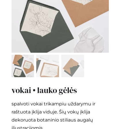
kontaktai
Instagram
0
krepšelis
vokai • lauko gėlės
spalvoti vokai trikampiu uždarymu ir
raštuota įklija viduje. Šių vokų įklija
dekoruota botaninio stiliaus augalų
iliustracijomis