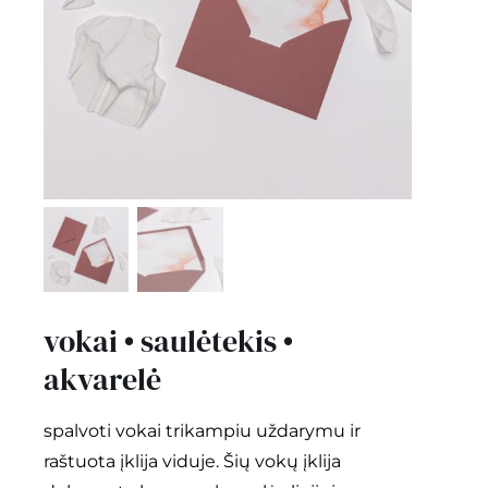
kontaktai
Instagram
0
krepšelis
vokai • saulėtekis •
akvarelė
spalvoti vokai trikampiu uždarymu ir
raštuota įklija viduje. Šių vokų įklija