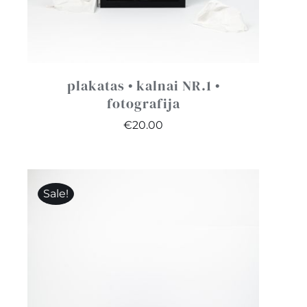
plakatas • kalnai NR.1 •
fotografija
€
20.00
Sale!