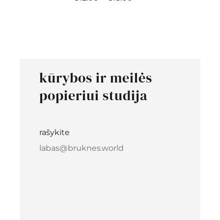
range:
€12.00
through
€15.00
kūrybos ir meilės
popieriui studija
rašykite
labas@bruknes.world