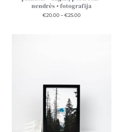
nendrės • fotografija
Price
€
20.00
–
€
25.00
range:
€20.00
through
€25.00