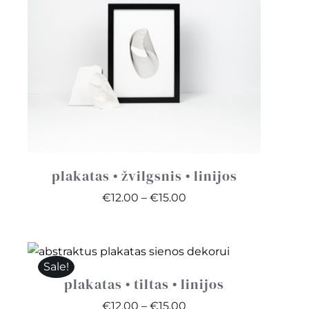
plakatas • žvilgsnis • linijos
Price
€
12.00
–
€
15.00
range:
€12.00
through
Sale!
€15.00
plakatas • tiltas • linijos
Price
€
12.00
–
€
15.00