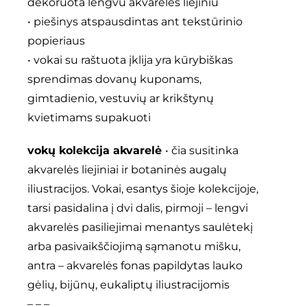
dekoruota lengvu akvarelės liejiniu
• piešinys atspausdintas ant tekstūrinio
popieriaus
• vokai su raštuota įklija yra kūrybiškas
sprendimas dovanų kuponams,
gimtadienio, vestuvių ar krikštynų
kvietimams supakuoti
vokų kolekcija akvarelė
• čia susitinka
akvarelės liejiniai ir botaninės augalų
iliustracijos. Vokai, esantys šioje kolekcijoje,
tarsi pasidalina į dvi dalis, pirmoji – lengvi
akvarelės pasiliejimai menantys saulėtekį
arba pasivaikščiojimą sąmanotu mišku,
antra – akvarelės fonas papildytas lauko
gėlių, bijūnų, eukaliptų iliustracijomis
– – –