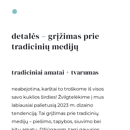
•
detalės – grįžimas prie
tradicinių medijų
tradiciniai amatai + tvarumas
neabejotina, karštai to troškome iš visos
savo kuklios širdies! Žvilgtelėkime į mus
labiausiai palietusią 2023 m. dizaino
tendenciją. Tai grįžimas prie tradicinių
medijų – piešimo, tapybos, siuvimo bei
kitų amatų. Džiūgavom, tarsi gavusios