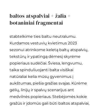
baltos atspalviai + žalia +
botaniniai fragmentai
stabtelkime ties baltu neutralumu.
Kurdamos vestuvių kvietimus 2023
sezonui atrinkome keletą baltų atspalvių,
tekstūrų ir ypatingą dėmesį skyrėme
popieriaus sudėčiai. Šviesa, lengvumu,
taika spinduliuojanti balta visiškai
natūraliai kelia mūsų gyvenimus į
aukštumas, piešia gražias svajas. Kūrėme
gėlių, linijų ir spalvų scenarijus ant
medvilnės popieriaus. Stebėjomės kokie
gražūs ir įdomūs gali būti baltos atspalviai,