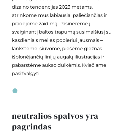
dizaino tendencijas 2023 metams,
atrinkome mus labiausiai paliečiančias ir
pradėjome žaidimą. Pasinėrėme į
svaiginantį baltos trapumą susimaišiusį su
kasdieniais meilės popieriui jausmais –
lankstėme, siuvome, piešėme gležnas
išplonėjančių linijų augalų iliustracijas ir
pabarstėme aukso dulkėmis. Kviečiame
pasižvalgyti
•
neutralios spalvos yra
pagrindas