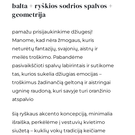
balta + ryškios sodrios spalvos +
geometrija
pamažu prisijaukinkime džiugesį!
Manome, kad nėra žmogaus, kuris
neturėtų fantazijų, svajonių, aistrų ir
meilės troškimo. Pabandėme
pasivaikščioti spalvų labirintais ir sutikome
tas, kurios sukelia džiugias emocijas –
troškimus žadinančią geltoną ir aistringai
ugninę raudoną, kuri savyje turi oranžinio
atspalvio
šią ryškaus akcento koncepciją, minimalia
išraiška, perkėlėme į vestuvių kvietimo
siužetą – kuklių vokų tradiciją keičiame