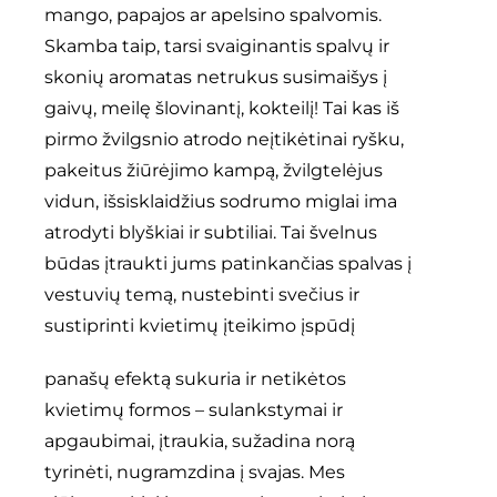
mango, papajos ar apelsino spalvomis.
Skamba taip, tarsi svaiginantis spalvų ir
skonių aromatas netrukus susimaišys į
gaivų, meilę šlovinantį, kokteilį! Tai kas iš
pirmo žvilgsnio atrodo neįtikėtinai ryšku,
pakeitus žiūrėjimo kampą, žvilgtelėjus
vidun, išsisklaidžius sodrumo miglai ima
atrodyti blyškiai ir subtiliai. Tai švelnus
būdas įtraukti jums patinkančias spalvas į
vestuvių temą, nustebinti svečius ir
sustiprinti kvietimų įteikimo įspūdį
panašų efektą sukuria ir netikėtos
kvietimų formos – sulankstymai ir
apgaubimai, įtraukia, sužadina norą
tyrinėti, nugramzdina į svajas. Mes