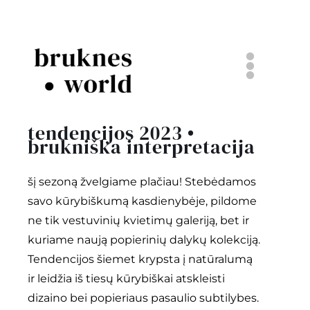
Skip
to
content
Togg
Navi
komanda
tendencijos 2023 •
brukniška interpretacija
bruknės vestuvės
šį sezoną žvelgiame plačiau! Stebėdamos
savo kūrybiškumą kasdienybėje, pildome
popieriniai dalykai
ne tik vestuvinių kvietimų galeriją, bet ir
kuriame naują popierinių dalykų kolekciją.
projektai
Tendencijos šiemet krypsta į natūralumą
ir leidžia iš tiesų kūrybiškai atskleisti
tinklaraštis
dizaino bei popieriaus pasaulio subtilybes.