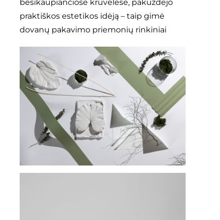
besikaupiančiose krūvelėse, pakuždėjo
praktiškos estetikos idėją – taip gimė
dovanų pakavimo priemonių rinkiniai