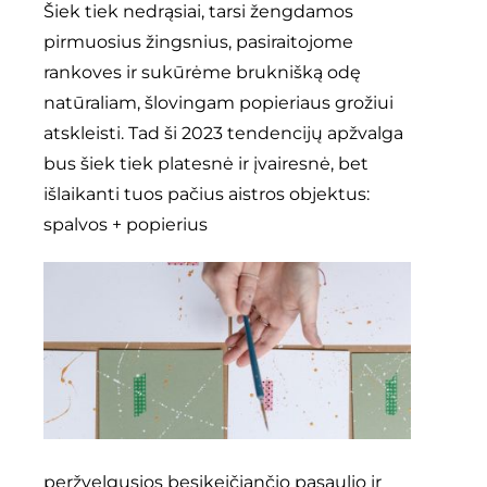
Šiek tiek nedrąsiai, tarsi žengdamos
pirmuosius žingsnius, pasiraitojome
kontaktai
rankoves ir sukūrėme bruknišką odę
natūraliam, šlovingam popieriaus grožiui
Instagram
atskleisti. Tad ši 2023 tendencijų apžvalga
bus šiek tiek platesnė ir įvairesnė, bet
0
krepšelis
išlaikanti tuos pačius aistros objektus:
spalvos + popierius
peržvelgusios besikeičiančio pasaulio ir