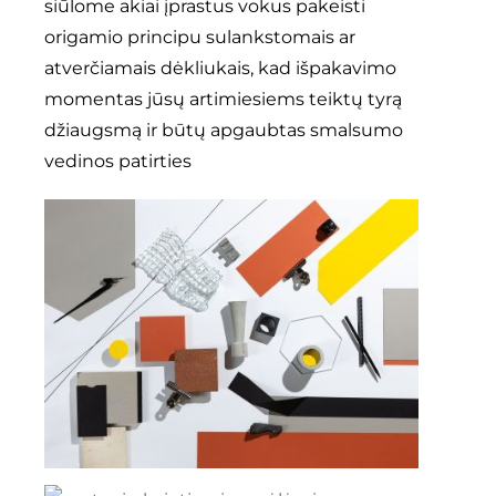
siūlome akiai įprastus vokus pakeisti
origamio principu sulankstomais ar
atverčiamais dėkliukais, kad išpakavimo
momentas jūsų artimiesiems teiktų tyrą
džiaugsmą ir būtų apgaubtas smalsumo
vedinos patirties