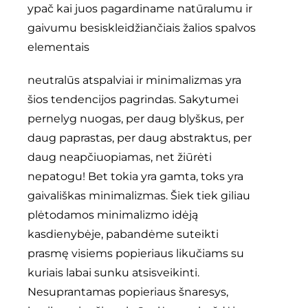
ypač kai juos pagardiname natūralumu ir
gaivumu besiskleidžiančiais žalios spalvos
elementais
neutralūs atspalviai ir minimalizmas yra
šios tendencijos pagrindas. Sakytumei
pernelyg nuogas, per daug blyškus, per
daug paprastas, per daug abstraktus, per
daug neapčiuopiamas, net žiūrėti
nepatogu! Bet tokia yra gamta, toks yra
gaivališkas minimalizmas. Šiek tiek giliau
plėtodamos minimalizmo idėją
kasdienybėje, pabandėme suteikti
prasmę visiems popieriaus likučiams su
kuriais labai sunku atsisveikinti.
Nesuprantamas popieriaus šnaresys,